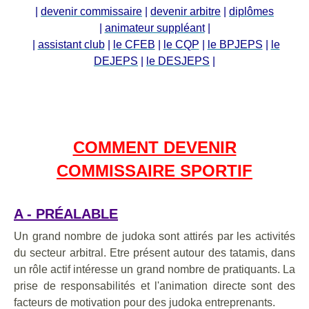
|
devenir commissaire
|
devenir arbitre
|
diplômes
|
animateur suppléant
|
|
assistant club
|
le CFEB
|
le CQP
|
le BPJEPS
|
le
DEJEPS
|
le DESJEPS
|
COMMENT DEVENIR
COMMISSAIRE SPORTIF
A - PRÉALABLE
Un grand nombre de judoka sont attirés par les activités
du secteur arbitral. Etre présent autour des tatamis, dans
un rôle actif intéresse un grand nombre de pratiquants. La
prise de responsabilités et l'animation directe sont des
facteurs de motivation pour des judoka entreprenants.