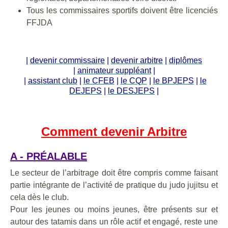
Tous les commissaires sportifs doivent être licenciés
FFJDA
|
devenir commissaire
|
devenir arbitre
|
diplômes
|
animateur suppléant
|
|
assistant club
|
le CFEB
|
le CQP
|
le BPJEPS
|
le
DEJEPS
|
le DESJEPS
|
Comment devenir Arbitre
A - PRÉALABLE
Le secteur de l’arbitrage doit être compris comme faisant
partie intégrante de l’activité de pratique du judo jujitsu et
cela dès le club.
Pour les jeunes ou moins jeunes, être présents sur et
autour des tatamis dans un rôle actif et engagé, reste une