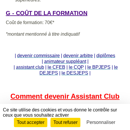
G - COÛT DE LA FORMATION
Coût de formation: 70€*
*montant mentionné à titre indiquatif
|
devenir commissaire
|
devenir arbitre
|
diplômes
|
animateur suppléant
|
|
assistant club
|
le CFEB
|
le CQP
|
le BPJEPS
|
le
DEJEPS
|
le DESJEPS
|
Comment devenir Assistant Club
A - POSITIONNEMENT DE LA
Ce site utilise des cookies et vous donne le contrôle sur
ceux que vous souhaitez activer
QUALIFICATION
Tout accepter
Tout refuser
Personnaliser
Envie de participer ?
CONNEXION
« Assistant-club » est une qualification fédérale, délivrée